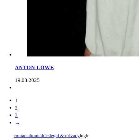
ANTON LÖWE
19.03.2025
1
2
3
→
contact
about
ethics
legal & privacy
login