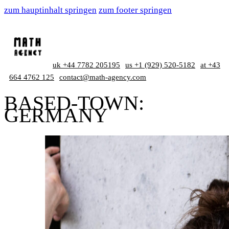
zum hauptinhalt springen
zum footer springen
uk +44 7782 205195
us +1 (929) 520-5182
at +43
664 4762 125
contact@math-agency.com
BASED-TOWN:
GERMANY