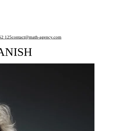
62 125
contact@math-agency.com
ANISH