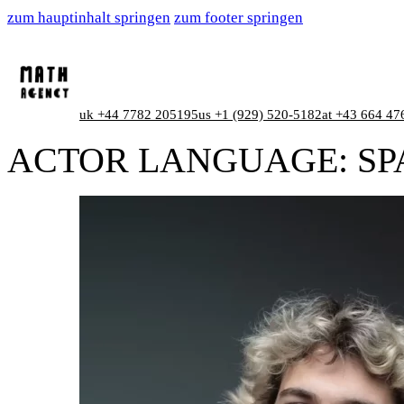
zum hauptinhalt springen
zum footer springen
uk +44 7782 205195
us +1 (929) 520-5182
at +43 664 47
ACTOR LANGUAGE:
SP