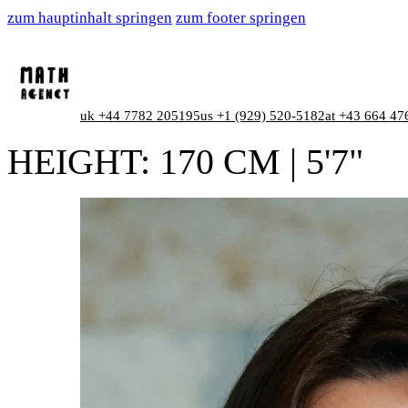
zum hauptinhalt springen
zum footer springen
uk +44 7782 205195
us +1 (929) 520-5182
at +43 664 47
HEIGHT:
170 CM | 5'7"