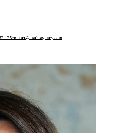
62 125
contact@math-agency.com