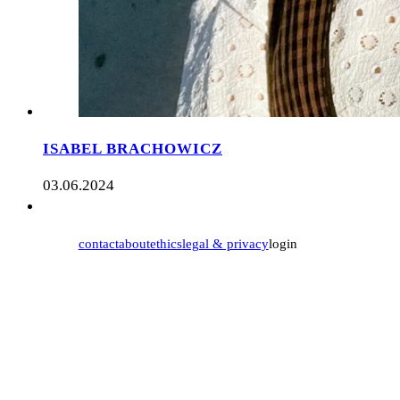
ISABEL BRACHOWICZ
03.06.2024
contact
about
ethics
legal & privacy
login